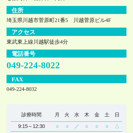
住所
埼玉県川越市菅原町21番5 川越菅原ビル4F
アクセス
東武東上線川越駅徒歩4分
電話番号
049-224-8022
FAX
049-224-8032
診療時間
月
火
水
木
金
土
日
9:15～12:30
○
○
／
○
○
○
△