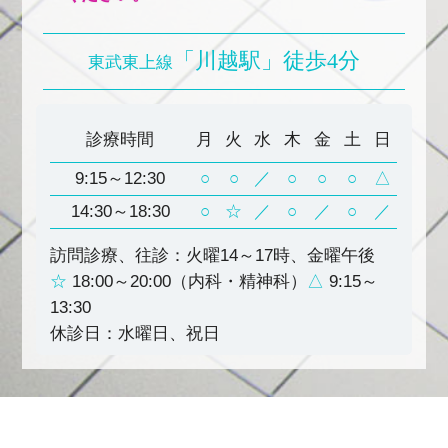
「川越駅」徒歩4分
東武東上線
診療時間
月
火
水
木
金
土
日
9:15～12:30
○
○
／
○
○
○
△
14:30～18:30
○
☆
／
○
／
○
／
訪問診療、往診：火曜14～17時、金曜午後
☆
18:00～20:00（内科・精神科）
△
9:15～
13:30
休診日：水曜日、祝日