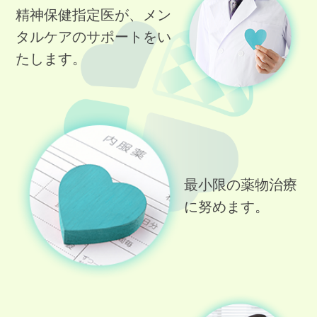
精神保健指定医が、メン
2021/12/21
タルケアのサポートをい
インフルエンザ予防接種のご案内
たします。
2021/02/09
デイケア.ショートケアについて
2019/07/06
新規開院のお知らせ
最小限の薬物治療
に努めます。