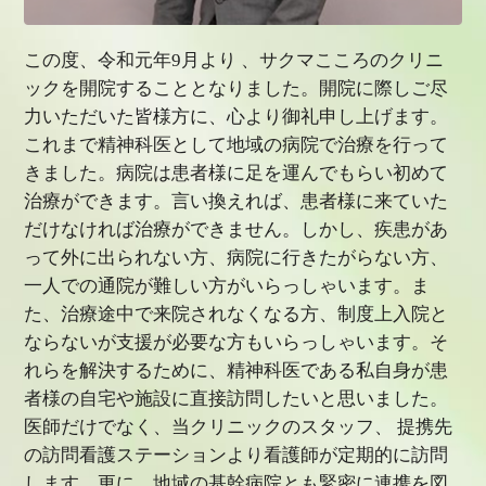
この度、令和元年9月より 、サクマこころのクリニ
ックを開院することとなりました。開院に際しご尽
力いただいた皆様方に、心より御礼申し上げます。
これまで精神科医として地域の病院で治療を行って
きました。病院は患者様に足を運んでもらい初めて
治療ができます。言い換えれば、患者様に来ていた
だけなければ治療ができません。しかし、疾患があ
って外に出られない方、病院に行きたがらない方、
一人での通院が難しい方がいらっしゃいます。ま
た、治療途中で来院されなくなる方、制度上入院と
ならないが支援が必要な方もいらっしゃいます。そ
れらを解決するために、精神科医である私自身が患
者様の自宅や施設に直接訪問したいと思いました。
医師だけでなく、当クリニックのスタッフ、 提携先
の訪問看護ステーションより看護師が定期的に訪問
します。更に、地域の基幹病院とも緊密に連携を図