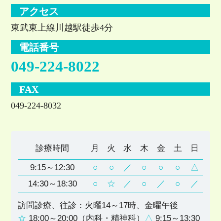
アクセス
東武東上線川越駅徒歩4分
電話番号
049-224-8022
FAX
049-224-8032
診療時間
月
火
水
木
金
土
日
9:15～12:30
○
○
／
○
○
○
△
14:30～18:30
○
☆
／
○
／
○
／
訪問診療、往診：火曜14～17時、金曜午後
☆
18:00～20:00（内科・精神科）
△
9:15～13:30